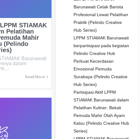
Barunawati Cetak Barista
Profesional Lewat Pelatihan
Praktik (Pelindo Creative
if LPPM STIAMAK
Hub Series)
m Pelatihan
 Pemuda Mahir
LPPM STIAMAK Barunawati
 (Pelindo
berpartisipasi pada kegiatan
ies)
Pelindo Creative Hub
TIAMAK Barunawati
Perkuat Kecerdasan
ennya dalam
omi…
Emosional Pemuda
Surabaya (Pelindo Creative
Read More
Hub Series)
Partisipasi Aktif LPPM
STIAMAK Barunawati dalam
Pelatihan Kuliner: Bekali
Pemuda Mahir Olah Ayam
Katsu (Pelindo Creative Hub
Series)
LPPM STIAMAK Barunawati