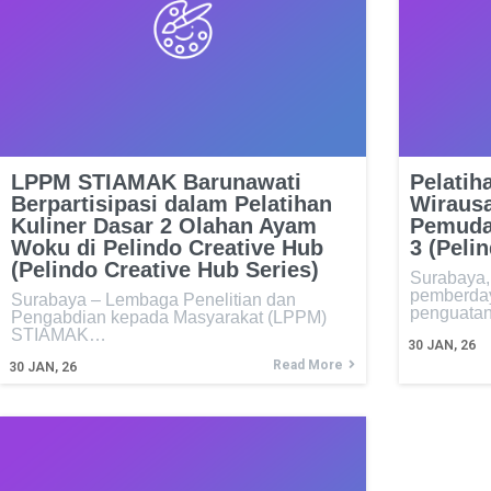
LPPM STIAMAK Barunawati
Pelatih
Berpartisipasi dalam Pelatihan
Wiraus
Kuliner Dasar 2 Olahan Ayam
Pemuda 
Woku di Pelindo Creative Hub
3 (Peli
(Pelindo Creative Hub Series)
Surabaya,
pemberda
Surabaya – Lembaga Penelitian dan
penguata
Pengabdian kepada Masyarakat (LPPM)
STIAMAK…
30
JAN, 26
Read More
30
JAN, 26