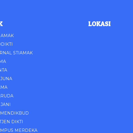
K
LOKASI
IAMAK
DIKTI
RNAL STIAMAK
IMA
NTA
RJUNA
AMA
ARUDA
JANI
EMENDIKBUD
TJEN DIKTI
AMPUS MERDEKA