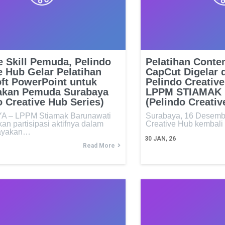
 Skill Pemuda, Pelindo
Pelatihan Conten
e Hub Gelar Pelatihan
CapCut Digelar 
ft PowerPoint untuk
Pelindo Creative
akan Pemuda Surabaya
LPPM STIAMAK 
o Creative Hub Series)
(Pelindo Creativ
 – LPPM Stiamak Barunawati
Surabaya, 16 Desemb
n partisipasi aktifnya dalam
Creative Hub kembal
ayakan…
30
JAN, 26
Read More