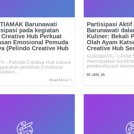
TIAMAK Barunawati
Partisipasi Akt
isipasi pada kegiatan
Barunawati dala
 Creative Hub Perkuat
Kuliner: Bekali
asan Emosional Pemuda
Olah Ayam Katsu
a (Pelindo Creative Hub
Creative Hub Ser
SURABAYA – LPPM S
menunjukkan komitm
– Pelindo Creative Hub sukses
pemberdayaan ekon
garakan pelatihan Emotional-
Quotient…
30
JAN, 26
Read More