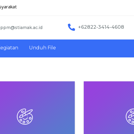
syarakat
+62822-3414-4608
lppm@stiamak.ac.id
egiatan
Unduh File