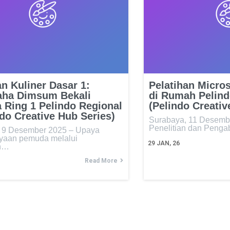
an Kuliner Dasar 1:
Pelatihan Micros
aha Dimsum Bekali
di Rumah Pelind
Ring 1 Pelindo Regional
(Pelindo Creativ
ndo Creative Hub Series)
Surabaya, 11 Desem
Penelitian dan Peng
 9 Desember 2025 – Upaya
yaan pemuda melalui
29
JAN, 26
n…
Read More