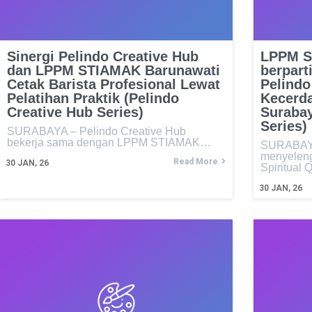
Sinergi Pelindo Creative Hub
LPPM S
dan LPPM STIAMAK Barunawati
berpart
Cetak Barista Profesional Lewat
Pelindo
Pelatihan Praktik (Pelindo
Kecerd
Creative Hub Series)
Surabay
Series)
SURABAYA – Pelindo Creative Hub
bekerja sama dengan LPPM STIAMAK…
SURABAYA 
menyeleng
Read More
30
JAN, 26
Spiritual 
30
JAN, 26