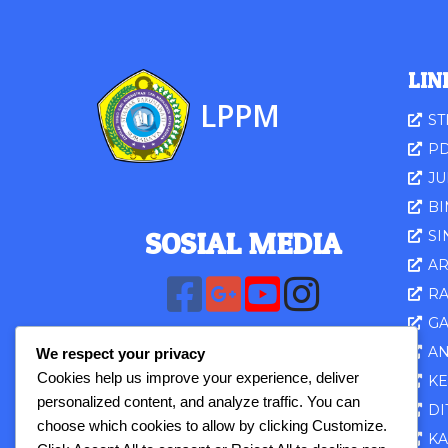
LIN
LPPM
ST
PD
JU
B
SOSIAL MED
IA
SI
A
R
G
AN
We respect your privacy
Cookies help us improve your experience, deliver
K
personalized content, and analyze traffic. You can
DI
choose which cookies to allow by clicking
Customize
.
K