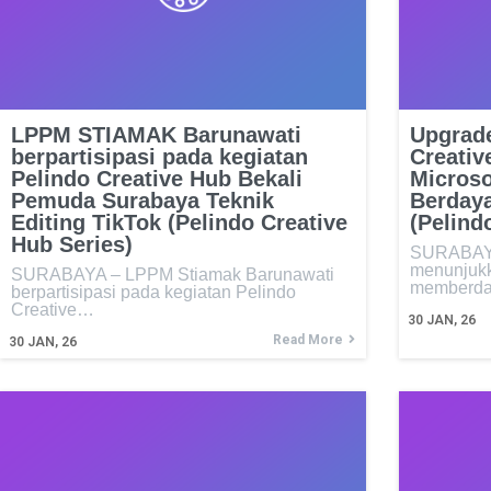
LPPM STIAMAK Barunawati
Upgrade
berpartisipasi pada kegiatan
Creativ
Pelindo Creative Hub Bekali
Microso
Pemuda Surabaya Teknik
Berday
Editing TikTok (Pelindo Creative
(Pelind
Hub Series)
SURABAYA
menunjukka
SURABAYA – LPPM Stiamak Barunawati
memberd
berpartisipasi pada kegiatan Pelindo
Creative…
30
JAN, 26
Read More
30
JAN, 26