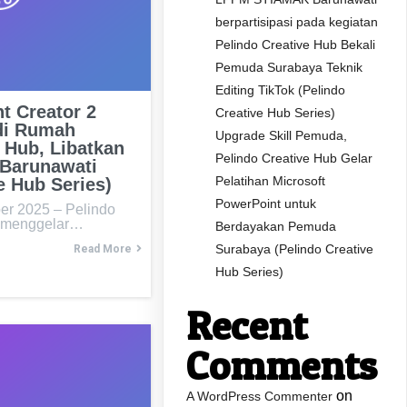
berpartisipasi pada kegiatan
Pelindo Creative Hub Bekali
Pemuda Surabaya Teknik
Editing TikTok (Pelindo
t Creator 2
Creative Hub Series)
di Rumah
Upgrade Skill Pemuda,
 Hub, Libatkan
Pelindo Creative Hub Gelar
Barunawati
Pelatihan Microsoft
e Hub Series)
PowerPoint untuk
er 2025 – Pelindo
i menggelar…
Berdayakan Pemuda
Surabaya (Pelindo Creative
Read More
Hub Series)
Recent
Comments
on
A WordPress Commenter